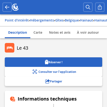
Point d'intérêt
›
Hébergements
›
Gîtes
›
belgique
›
hainaut
›
hainau
Description
Carte
Notes et avis
À voir autour
Le 43
Réserver !
Consulter sur l'application
Partager
Informations techniques