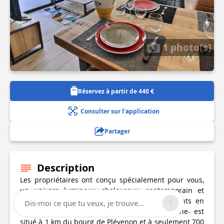
1 photo(s)
Réservez à partir de 440 €
Consulter sur l'application
Partager
Description
Les propriétaires ont conçu spécialement pour vous,
un univers lumineux, chaleureux, contemporain et
très fonctionnel pour passer de bons moments en
Dis-moi ce que tu veux, je trouve...
famille ou entre amis. Le gîte -Le Poisson Jaune- est
situé à 1 km du bourg de Plévenon et à seulement 700