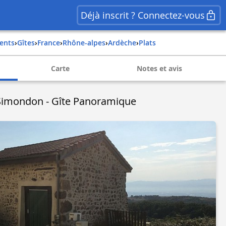
Déjà inscrit ? Connectez-vous
ents
›
Gîtes
›
france
›
rhône-alpes
›
ardèche
›
plats
Carte
Notes et avis
Simondon - Gîte Panoramique