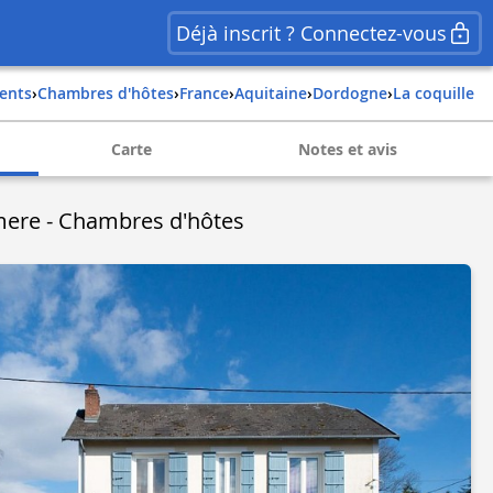
Déjà inscrit ? Connectez-vous
ents
›
Chambres d'hôtes
›
france
›
aquitaine
›
dordogne
›
la coquille
Carte
Notes et avis
mere - Chambres d'hôtes