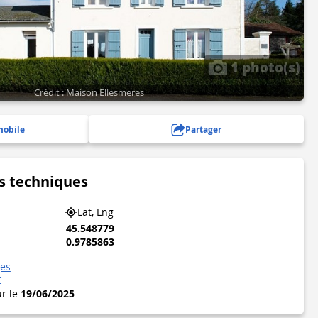
1 photo(s)
Crédit : Maison Ellesmeres
mobile
Partager
s techniques
Lat, Lng
45.548779
0.9785863
ges
E
ur le
19/06/2025