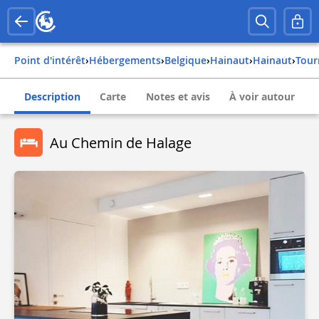
Point d'intérêt
›
Hébergements
›
belgique
›
hainaut
›
hainaut
›
tour
Description
Carte
Notes et avis
À voir autour
Au Chemin de Halage