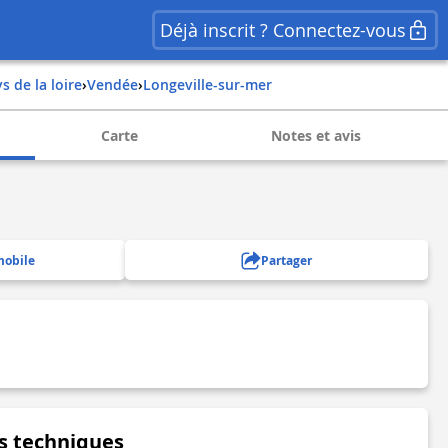
Déjà inscrit ? Connectez-vous
ys de la loire
›
vendée
›
longeville-sur-mer
Carte
Notes et avis
mobile
Partager
s techniques