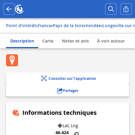
Point d'intérêt
›
france
›
pays de la loire
›
vendée
›
longeville-sur
Description
Carte
Notes et avis
À voir autour
Consulter sur l'application
Partager
Informations techniques
Lat, Lng
46.424