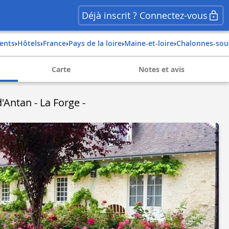
Déjà inscrit ? Connectez-vous
ents
›
Hôtels
›
france
›
pays de la loire
›
maine-et-loire
›
chalonnes-sou
Carte
Notes et avis
'Antan - La Forge -