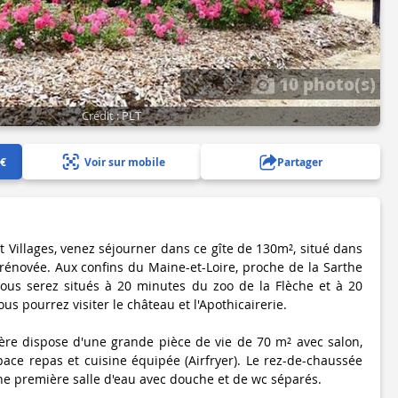
10 photo(s)
Crédit : PLT
 €
Voir sur mobile
Partager
 Villages, venez séjourner dans ce gîte de 130m², situé dans
rénovée. Aux confins du Maine-et-Loire, proche de la Sarthe
, vous serez situés à 20 minutes du zoo de la Flèche et à 20
s pourrez visiter le château et l'Apothicairerie.
ière dispose d'une grande pièce de vie de 70 m² avec salon,
pace repas et cuisine équipée (Airfryer). Le rez-de-chaussée
e première salle d'eau avec douche et de wc séparés.