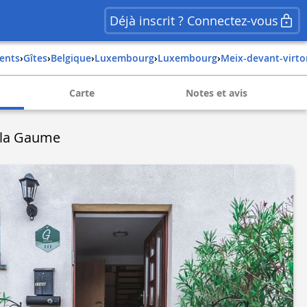
Déjà inscrit ? Connectez-vous
ents
›
Gîtes
›
belgique
›
luxembourg
›
luxembourg
›
meix-devant-virt
Carte
Notes et avis
 la Gaume