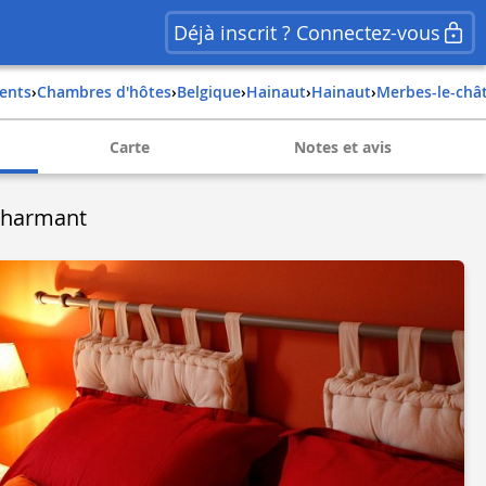
Déjà inscrit ? Connectez-vous
ents
›
Chambres d'hôtes
›
belgique
›
hainaut
›
hainaut
›
merbes-le-châ
Carte
Notes et avis
Charmant