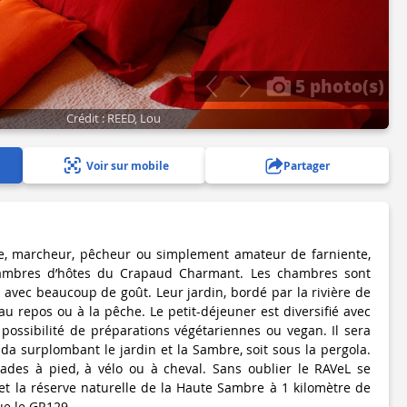
5 photo(s)
Crédit : REED, Lou
Voir sur mobile
Partager
te, marcheur, pêcheur ou simplement amateur de farniente,
hambres d’hôtes du Crapaud Charmant. Les chambres sont
 avec beaucoup de goût. Leur jardin, bordé par la rivière de
au repos ou à la pêche. Le petit-déjeuner est diversifié avec
 possibilité de préparations végétariennes ou vegan. Il sera
nda surplombant le jardin et la Sambre, soit sous la pergola.
lades à pied, à vélo ou à cheval. Sans oublier le RAVeL se
 et la réserve naturelle de la Haute Sambre à 1 kilomètre de
que le GR129.