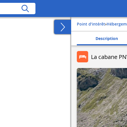
Point d'intérêt
›
Hébergem
Description
La cabane PN