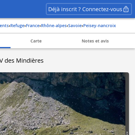
Déjà inscrit ? Connectez-vous
ents
›
Refuge
›
france
›
rhône-alpes
›
savoie
›
peisey-nancroix
Carte
Notes et avis
V des Mindières