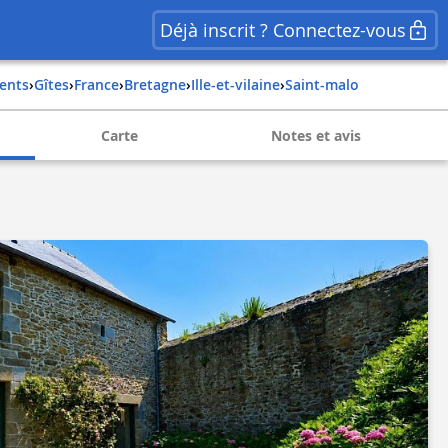
Déjà inscrit ? Connectez-vous
ents
›
Gîtes
›
france
›
bretagne
›
ille-et-vilaine
›
saint-malo
Carte
Notes et avis