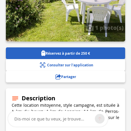
1 photo(s)
Réservez à partir de 250 €
Consulter sur l'application
Partager
Description
Cette location mitoyenne, style campagne, est située à
1 km du bourg, 4 km de Lannion, 14 km de Perros-
Guirec, à 5 mn de la mer. Elle offre une jolie vue sur le
Dis-moi ce que tu veux, je trouve...
Léguer et se situe sur le GR34.