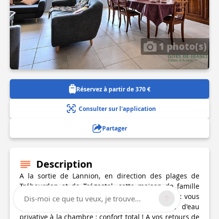
1 photo(s)
Réservez à partir de 370 €
Consulter sur l'application
Partager
Description
A la sortie de Lannion, en direction des plages de
Trébeurden et de Trégastel, cette maison de famille
vient de s'offrir une rénovation totale et réussie : vous
Dis-moi ce que tu veux, je trouve...
apprécierez les beaux volumes et la salle d'eau
privative à la chambre : confort total ! A vos retours de