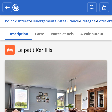
Point d'intérêt
›
Hébergements
›
Gîtes
›
france
›
bretagne
›
côtes-d
Description
Carte
Notes et avis
À voir autour
Le petit Ker Illis