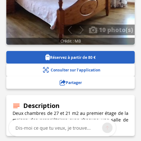
10 photo(s)
Crédit : MB
Réservez à partir de 80 €
Consulter sur l'application
Partager
Description
Deux chambres de 27 et 21 m2 au premier étage de la
maison des propriétaires avec chacune une salle de
bain privative.
Dis-moi ce que tu veux, je trouve...