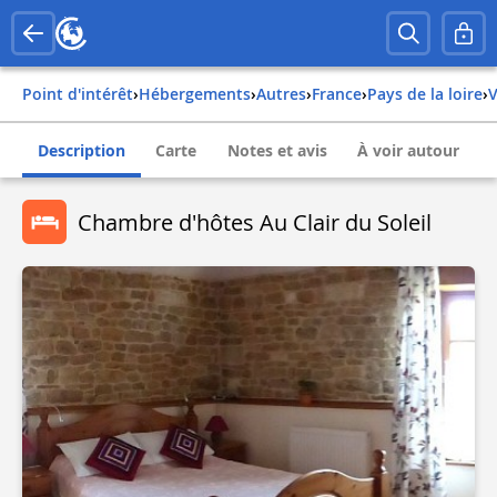
Point d'intérêt
›
Hébergements
›
Autres
›
france
›
pays de la loire
›
Description
Carte
Notes et avis
À voir autour
Chambre d'hôtes Au Clair du Soleil