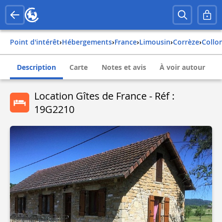
Point d'intérêt
›
Hébergements
›
france
›
limousin
›
corrèze
›
coll
Description
Carte
Notes et avis
À voir autour
Location Gîtes de France - Réf :
19G2210