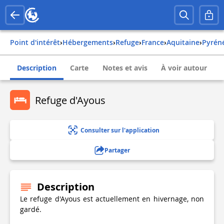
Point d'intérêt
›
Hébergements
›
Refuge
›
france
›
aquitaine
›
pyrén
Description
Carte
Notes et avis
À voir autour
Refuge d'Ayous
Consulter sur l'application
Partager
Description
Le refuge d'Ayous est actuellement en hivernage, non
gardé.