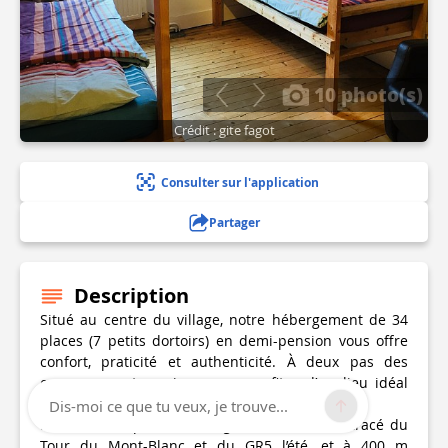
10 photo(s)
Crédit : gite fagot
Consulter sur l'application
Partager
Description
Situé au centre du village, notre hébergement de 34
places (7 petits dortoirs) en demi-pension vous offre
confort, praticité et authenticité. À deux pas des
commerces et services, vous profitez d’un lieu idéal
pour découvrir la région en toute sérénité.
Dis-moi ce que tu veux, je trouve...
Parfaitement placé, l’hébergement est sur le tracé du
Tour du Mont-Blanc et du GR5 l’été, et à 400 m