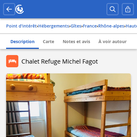
Point d'intérêt
›
Hébergements
›
Gîtes
›
france
›
rhône-alpes
›
hau
Description
Carte
Notes et avis
À voir autour
Chalet Refuge Michel Fagot