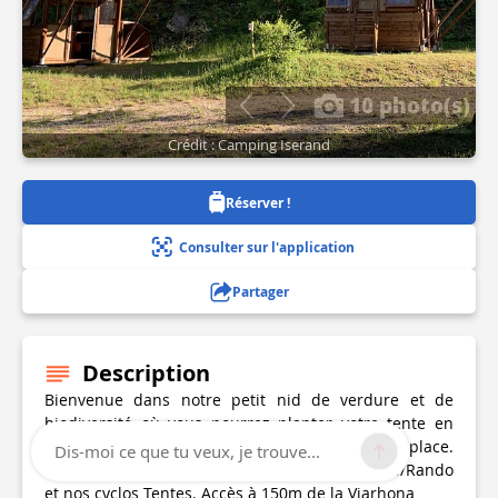
10 photo(s)
Crédit : Camping Iserand
Réserver !
Consulter sur l'application
Partager
Description
Bienvenue dans notre petit nid de verdure et de
biodiversité où vous pourrez planter votre tente en
pleine nature en profitant de nos hamacs sur place.
Dis-moi ce que tu veux, je trouve...
Nouveautés 2020: nos cabanes sur Pilotis vélos/Rando
et nos cyclos Tentes. Accès à 150m de la Viarhona