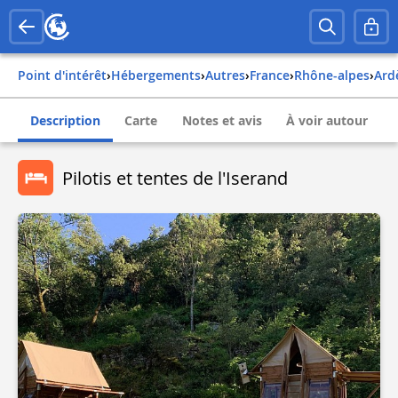
Point d'intérêt
›
Hébergements
›
Autres
›
france
›
rhône-alpes
›
ar
Description
Carte
Notes et avis
À voir autour
Pilotis et tentes de l'Iserand