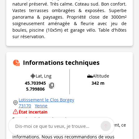
naturel préservé. Très calme. Coteau sud. Bon confort.
Vastes terrasses ombragées & exposées. Superbe
panorama & paysages. Propriété close de 3000m²
soigneusement aménagée & fleurie avec jeu de
boules, piscine (10x5m) et garage vélo. Table d'hôtes
sur réservation.
Informations techniques
Lat, Lng
Altitude
45.703945
342 m
5.799806
Lotissement le Clos Borgey
73170
Yenne
État incertain
Point d'intérêt mis à jour le
02/07/2020
Ce point d’intérêt n'a pas été mis à jour récemment, ce
Dis-moi ce que tu veux, je trouve...
qui pourrait compromettre la fiabilité de ces
informations. Nous vous recommandons de vous