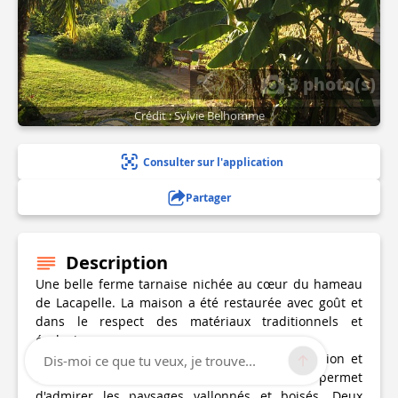
3 photo(s)
Crédit : Sylvie Belhomme
Consulter sur l'application
Partager
Description
Une belle ferme tarnaise nichée au cœur du hameau
de Lacapelle. La maison a été restaurée avec goût et
dans le respect des matériaux traditionnels et
écologiques.
L'intérieur offre de belles surprises de décoration et
Dis-moi ce que tu veux, je trouve...
d'ambiance. Une vaste terrasse couverte permet
d'admirer les paysages vallonnés et boisés. Deux