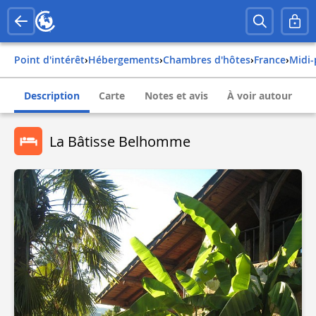
Point d'intérêt
›
Hébergements
›
Chambres d'hôtes
›
france
›
mid
Description
Carte
Notes et avis
À voir autour
La Bâtisse Belhomme