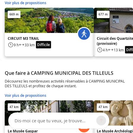
Voir plus de propositions
669 m
677 m
CIRCUIT M3 TRAIL
Circuit des Quartzit
(provisoire)
Difficile
9 h
33 km
Diff
4 h
13 km
Que faire à CAMPING MUNICIPAL DES TILLEULS
Découvrez les nombreuses activités réservables à CAMPING MUNICIPAL
DES TILLEULS et profitez de chaque instant.
Voir plus de propositions
47 km
47 km
Dis-moi ce que tu veux, je trouve...
Le Musée Gaspar
Le Musée Archéolog