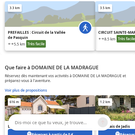
3.3 km
3.5 km
PREFAILLES : Circuit de la Vallée
CIRCUIT SAINTE-MA
de Pasquin
Très facile
8.5 km
Très facile
5.5 km
Que faire à DOMAINE DE LA MADRAGUE
Réservez dès maintenant vos activités à DOMAINE DE LA MADRAGUE et
préparez-vous à l'aventure.
Voir plus de propositions
616 m
1.2 km
Dis-moi ce que tu veux, je trouve...
LES EMBRUNS
Au Relais de Jadis
Réservez à partir de 0 €
Réservez