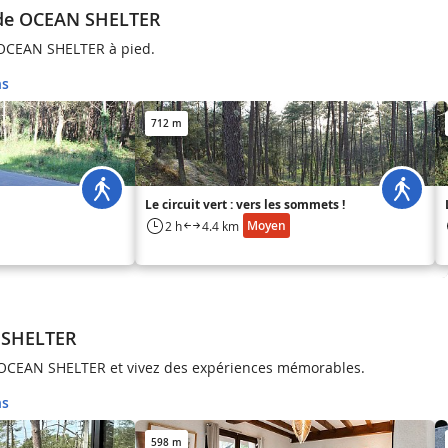
 de OCEAN SHELTER
 OCEAN SHELTER à pied.
ns
712 m
Le circuit vert : vers les sommets !
Moyen
2 h
4.4 km
 SHELTER
à OCEAN SHELTER et vivez des expériences mémorables.
ns
598 m