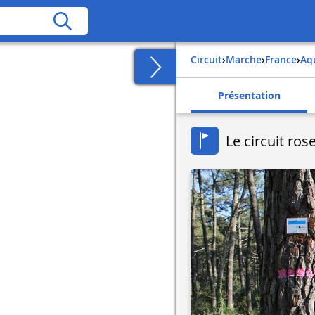
Circuit
›
Marche
›
france
›
a
Présentation
Le circuit ros