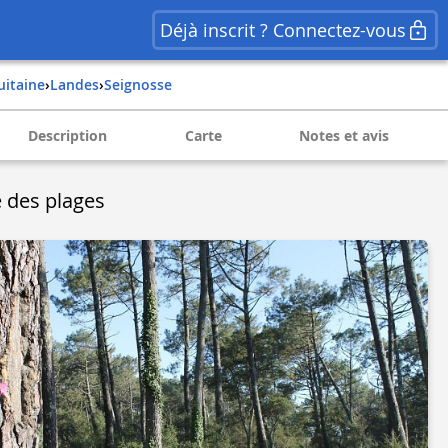
Déjà inscrit ? Connectez-vous
quitaine
›
landes
›
seignosse
Description
Carte
Notes et avis
e des plages