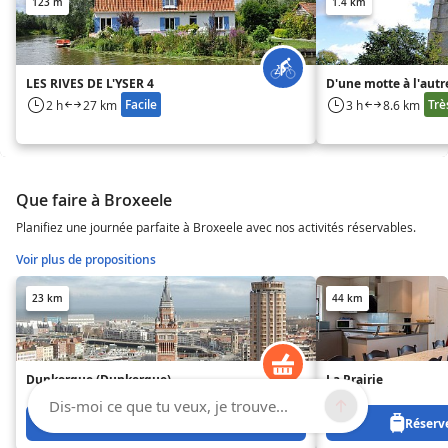
123 m
1.4 km
LES RIVES DE L'YSER 4
D'une motte à l'autr
Facile
Trè
2 h
27 km
3 h
8.6 km
Que faire à Broxeele
Planifiez une journée parfaite à Broxeele avec nos activités réservables.
Voir plus de propositions
23 km
44 km
Dunkerque (Dunkerque)
La Prairie
Dis-moi ce que tu veux, je trouve...
Réservez à partir de 150 €
Réserve