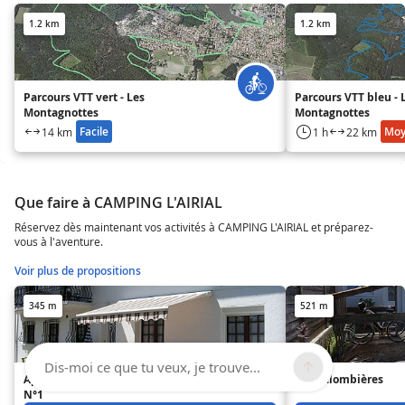
1.2 km
1.2 km
Parcours VTT vert - Les
Parcours VTT bleu - 
Montagnottes
Montagnottes
Facile
Mo
14 km
1 h
22 km
Que faire à CAMPING L'AIRIAL
Réservez dès maintenant vos activités à CAMPING L'AIRIAL et préparez-
vous à l'aventure.
Voir plus de propositions
345 m
521 m
Dis-moi ce que tu veux, je trouve...
Appartement Roth Christiane
Les Palombières
N°1