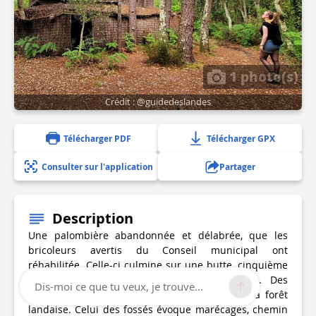
1 photo(s)
Crédit : @guidedeslandes
Télécharger PDF
Télécharger GPX
Consulter sur l'application
Partager
Description
Une palombière abandonnée et délabrée, que les
bricoleurs avertis du Conseil municipal ont
réhabilitée. Celle-ci culmine sur une butte, cinquième
site explicatif décrit lors de la promenade. Des
Dis-moi ce que tu veux, je trouve...
panonceaux racontent brièvement la vie de la forêt
landaise. Celui des fossés évoque marécages, chemin