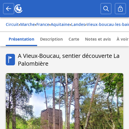
Circuit
›
Marche
›
france
›
aquitaine
›
landes
›
vieux-boucau-les-bai
Présentation
Description
Carte
Notes et avis
À voir
A Vieux-Boucau, sentier découverte La
Palombière