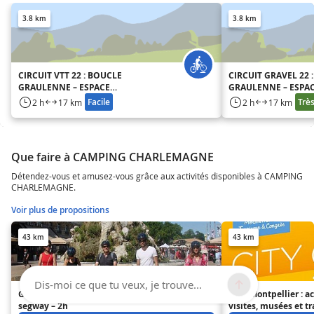
3.8 km
3.8 km
CIRCUIT VTT 22 : BOUCLE
CIRCUIT GRAVEL 22 
GRAULENNE – ESPACE
GRAULENNE – ESPA
VTT/GRAVEL CAP D’AGDE
VTT/GRAVEL CAP D’
Facile
Très
2 h
17 km
2 h
17 km
MÉDITERRANÉE
MÉDITERRANÉE
Que faire à CAMPING CHARLEMAGNE
Détendez-vous et amusez-vous grâce aux activités disponibles à CAMPING
CHARLEMAGNE.
Voir plus de propositions
43 km
43 km
Dis-moi ce que tu veux, je trouve...
Grand tour de Montpellier en
Pass Montpellier : ac
segway – 2h
visites, musées et t