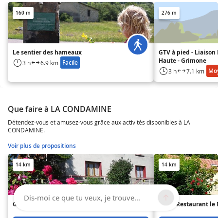
160 m
276 m
Le sentier des hameaux
GTV à pied - Liaison 
Haute - Grimone
Facile
3 h
6.9 km
Mo
3 h
7.1 km
Que faire à LA CONDAMINE
Détendez-vous et amusez-vous grâce aux activités disponibles à LA
CONDAMINE.
Voir plus de propositions
14 km
14 km
Dis-moi ce que tu veux, je trouve...
Gîte les Fagotins - Le Fagotin
Hôtel-Restaurant le 