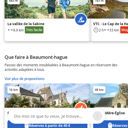
683 m
783 m
La vallée de la Sabine
VTC - Le Cap de la H
Très facile
Mo
9.9 km
2 h
33 km
Que faire à Beaumont-hague
Passez des moments inoubliables à Beaumont-hague en réservant des
activités adaptées à tous.
Voir plus de propositions
16 km
48 km
Cherbourg
Sainte-Mère-Église
Dis-moi ce que tu veux, je trouve...
Réservez à partir de 40 €
Réservez 