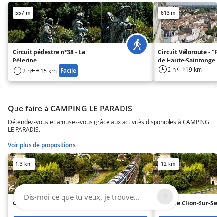
557 m
613 m
Circuit pédestre n°38 - La
Circuit Véloroute - 
Pèlerine
de Haute-Saintonge 
- La Flow Vélo par Br
2 h
19 km
Facile
2 h
15 km
Charente"
Que faire à CAMPING LE PARADIS
Détendez-vous et amusez-vous grâce aux activités disponibles à CAMPING
LE PARADIS.
Voir plus de propositions
1.3 km
12 km
Dis-moi ce que tu veux, je trouve...
Gare de Pons
Gare de Clion-Sur-S