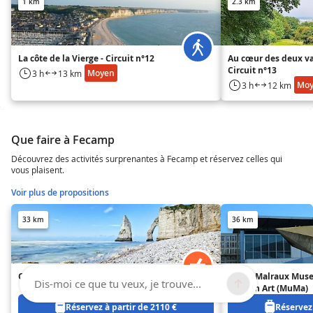
1 km
2.3 km
La côte de la Vierge - Circuit n°12
Au cœur des deux va
Circuit n°13
Moyen
3 h
13 km
Mo
3 h
12 km
Que faire à Fecamp
Découvrez des activités surprenantes à Fecamp et réservez celles qui
vous plaisent.
Voir plus de propositions
33 km
36 km
Côte d'Albatre
André Malraux Mus
Dis-moi ce que tu veux, je trouve...
Modern Art (MuMa)
Réservez à partir de 2110 €
Réservez 