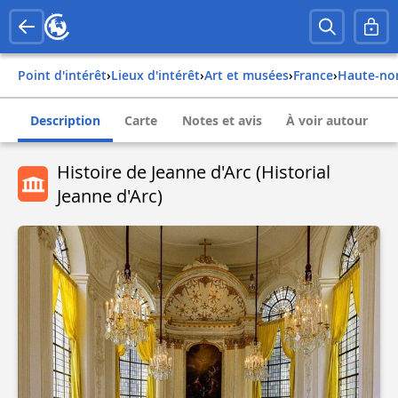
Point d'intérêt
›
Lieux d'intérêt
›
Art et musées
›
france
›
haute-n
Description
Carte
Notes et avis
À voir autour
Histoire de Jeanne d'Arc (Historial
Jeanne d'Arc)