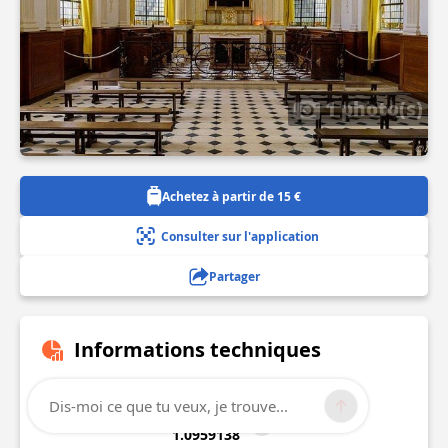
1 photo(s)
Achetez à partir de 15 €
Consulter sur l'application
Partager
Informations techniques
Lat, Lng
Dis-moi ce que tu veux, je trouve...
49.4405367
1.0959138