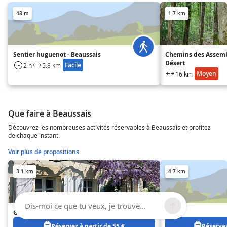
48 m
1.7 km
Sentier huguenot - Beaussais
Chemins des Assem
Désert
Facile
2 h
5.8 km
Moyen
16 km
Que faire à Beaussais
Découvrez les nombreuses activités réservables à Beaussais et profitez
de chaque instant.
Voir plus de propositions
3.1 km
4.7 km
Dis-moi ce que tu veux, je trouve...
Gîte Les New Forestiers
Gîte
Réservez à partir de 55 €
Réservez