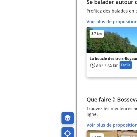
Se balader autour 
Profitez des balades en p
Voir plus de propositio
3.7 km
La boucle des trois-Roya
Facile
3 h
7.5 km
Que faire à Bossev
Trouvez les meilleures a
ligne.
Voir plus de propositio