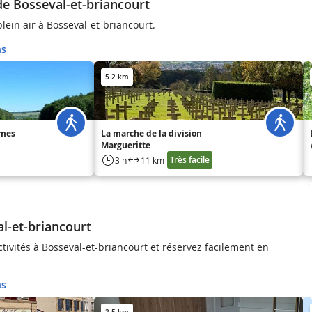
de Bosseval-et-briancourt
lein air à Bosseval-et-briancourt.
ns
5.2 km
umes
La marche de la division
Margueritte
Très facile
3 h
11 km
al-et-briancourt
ctivités à Bosseval-et-briancourt et réservez facilement en
ns