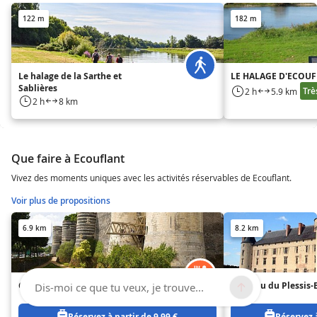
122 m
182 m
Le halage de la Sarthe et
LE HALAGE D'ECOU
Sablières
Trè
2 h
5.9 km
2 h
8 km
Que faire à Ecouflant
Vivez des moments uniques avec les activités réservables de Ecouflant.
Voir plus de propositions
6.9 km
8.2 km
Château d'Angers
Château du Plessis-
Dis-moi ce que tu veux, je trouve...
Réservez à partir de 9.99 €
Réservez à