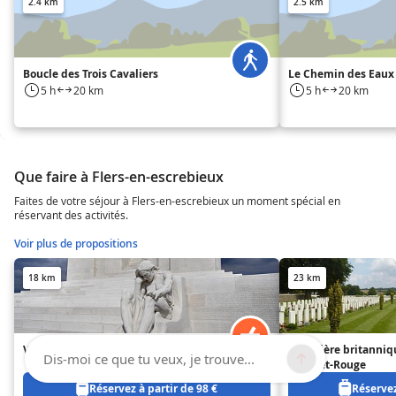
2.4 km
2.5 km
Boucle des Trois Cavaliers
Le Chemin des Eaux
5 h
20 km
5 h
20 km
Que faire à Flers-en-escrebieux
Faites de votre séjour à Flers-en-escrebieux un moment spécial en
réservant des activités.
Voir plus de propositions
18 km
23 km
Vimy
Cimetière britanniq
Dis-moi ce que tu veux, je trouve...
Cabaret-Rouge
Réservez à partir de 98 €
Réservez