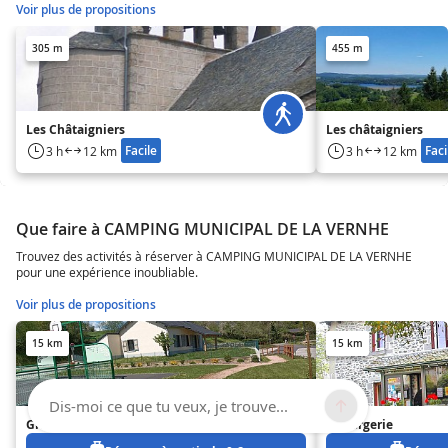
Voir plus de propositions
305 m
455 m
Les Châtaigniers
Les châtaigniers
Facile
Faci
3 h
12 km
3 h
12 km
Que faire à CAMPING MUNICIPAL DE LA VERNHE
Trouvez des activités à réserver à CAMPING MUNICIPAL DE LA VERNHE
pour une expérience inoubliable.
Voir plus de propositions
15 km
15 km
Dis-moi ce que tu veux, je trouve...
Gîte d'étape vélo rando
La Bergerie