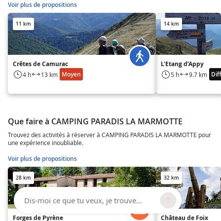
Voir plus de propositions
11 km
14 km
Crêtes de Camurac
L'Etang d’Appy
Moyen
Diff
4 h
13 km
5 h
9.7 km
Que faire à CAMPING PARADIS LA MARMOTTE
Trouvez des activités à réserver à CAMPING PARADIS LA MARMOTTE pour
une expérience inoubliable.
Voir plus de propositions
28 km
32 km
Dis-moi ce que tu veux, je trouve...
Forges de Pyrène
Château de Foix