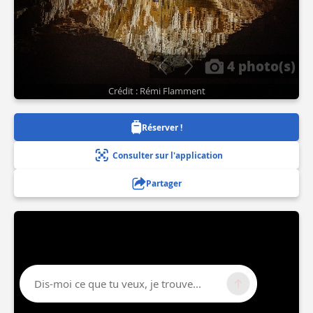
4 photo(s)
Crédit : Rémi Flamment
Réserver !
Consulter sur l'application
Partager
Dis-moi ce que tu veux, je trouve...