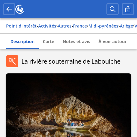
Point d'intérêt
›
Activités
›
Autres
›
france
›
midi-pyrénées
›
ariège
›
Description
Carte
Notes et avis
À voir autour
La rivière souterraine de Labouiche