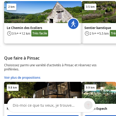
2 km
3.5 km
Le Chemin des Ecoliers
Sentier karstique
Très facile
Trè
3 h
12 km
2 h
5.5 km
Que faire à Pinsac
Choisissez parmi une variété d'activités à Pinsac et réservez vos
préférées.
Voir plus de propositions
9.8 km
9.9 km
Dis-moi ce que tu veux, je trouve...
HORS-SÉRIE
Maison Espech