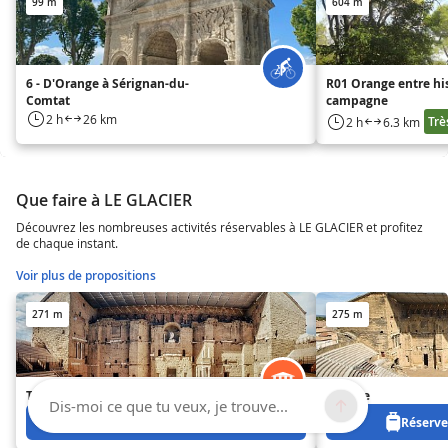
99 m
604 m
6 - D'Orange à Sérignan-du-
R01 Orange entre his
Comtat
campagne
2 h
26 km
Trè
2 h
6.3 km
Que faire à LE GLACIER
Découvrez les nombreuses activités réservables à LE GLACIER et profitez
de chaque instant.
Voir plus de propositions
271 m
275 m
Théâtre Antique d'Orange
Orange
Dis-moi ce que tu veux, je trouve...
Réservez à partir de 0 €
Réservez