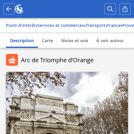
Point d'intérêt
›
Services et commerces
›
Transport
›
france
›
prov
Description
Carte
Notes et avis
À voir autour
Arc de Triomphe d'Orange