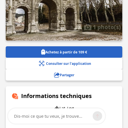
1 photo(s)
Achetez à partir de 109 €
Consulter sur l'application
Partager
Informations techniques
Lat, Lng
44.1423058
Dis-moi ce que tu veux, je trouve...
4.8047524