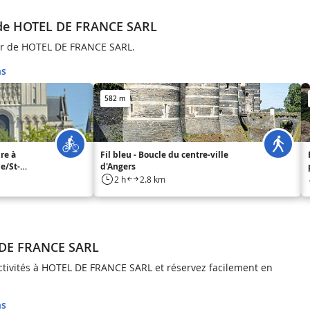
 de HOTEL DE FRANCE SARL
our de HOTEL DE FRANCE SARL.
ns
582 m
re à
Fil bleu - Boucle du centre-ville
e/St-
d'Angers
2 h
2.8 km
 DE FRANCE SARL
activités à HOTEL DE FRANCE SARL et réservez facilement en
ns