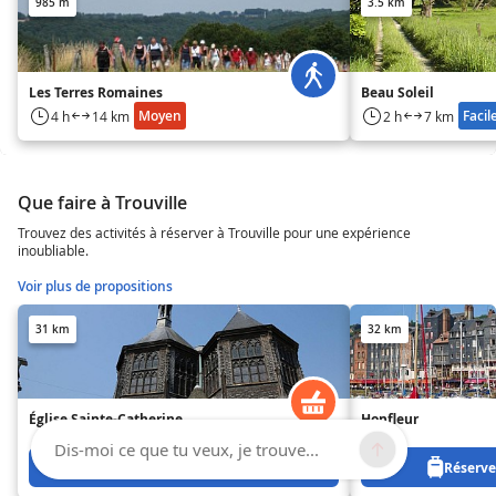
985 m
3.5 km
Les Terres Romaines
Beau Soleil
Moyen
Facil
4 h
14 km
2 h
7 km
Que faire à Trouville
Trouvez des activités à réserver à Trouville pour une expérience
inoubliable.
Voir plus de propositions
31 km
32 km
Église Sainte-Catherine
Honfleur
Dis-moi ce que tu veux, je trouve...
Réservez à partir de 26 €
Réservez