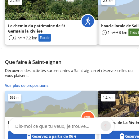
2.2 km
2.5 km
Le chemin du patrimoine de St
boucle locale de Sai
Germain la Rivière
Très 
2 h
6 km
Facile
2 h
7.2 km
Que faire à Saint-aignan
Découvrez des activités surprenantes à Saint-aignan et réservez celles qui
vous plaisent.
Voir plus de propositions
563 m
1.2 km
Les Sarments des Tonnelles
Château de La Riviè
Dis-moi ce que tu veux, je trouve...
Réservez à partir de 86 €
Réservez