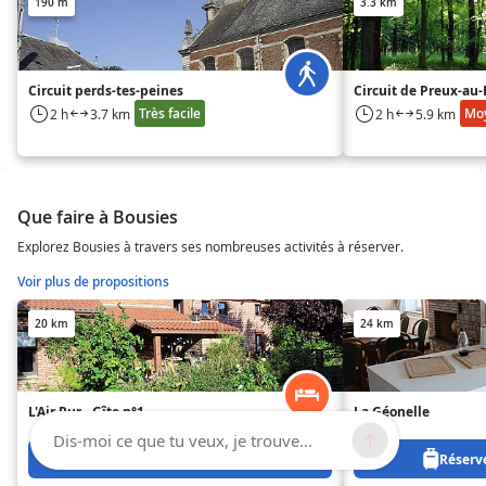
190 m
3.3 km
Circuit perds-tes-peines
Circuit de Preux-au-
Très facile
Mo
2 h
3.7 km
2 h
5.9 km
Que faire à Bousies
Explorez Bousies à travers ses nombreuses activités à réserver.
Voir plus de propositions
20 km
24 km
L'Air Pur - Gîte n°1
La Géonelle
Dis-moi ce que tu veux, je trouve...
Réservez à partir de 0 €
Réserve