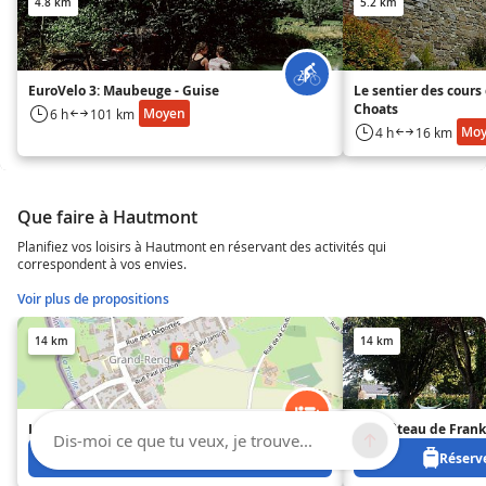
4.8 km
5.2 km
EuroVelo 3: Maubeuge - Guise
Le sentier des cours 
Choats
Moyen
6 h
101 km
Mo
4 h
16 km
Que faire à Hautmont
Planifiez vos loisirs à Hautmont en réservant des activités qui
correspondent à vos envies.
Voir plus de propositions
14 km
14 km
Le Château de Frankie
Le Château de Frank
Dis-moi ce que tu veux, je trouve...
Réservez à partir de 0 €
Réserve