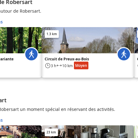
de Robersart
utour de Robersart.
ns
1.3 km
variante
Circuit de Preux-au-Bois
Moyen
3 h
10 km
art
 Robersart un moment spécial en réservant des activités.
ns
23 km