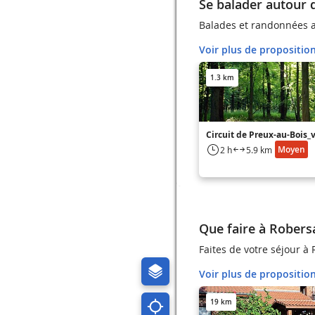
Se balader autour 
Balades et randonnées a
Voir plus de propositio
1.3 km
Circuit de Preux-au-Bois_
Moyen
2 h
5.9 km
Que faire à Robers
Faites de votre séjour à
Voir plus de propositio
19 km