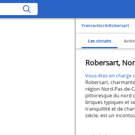
France
›
Nord
›
Robersart
Les circuits
Activ
Robersart, Nor
Vous-êtes en charge d
Robersart, charmante
région Nord-Pas-de-Ca
pittoresque du nord d
briques typiques et se
tranquillité et de cha
siècle, est un incontou